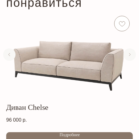
понравиться
Диван Chelse
Д
96 000
р.
27
Out of stock
Out of s
Подробнее