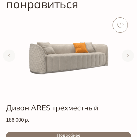
понравиться
Диван ARES трехместный
Д
186 000
р.
12
Out of stock
Out of s
Подробнее