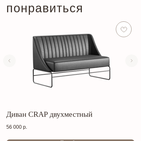
понравиться
Диван CRAP двухместный
Д
56 000
р.
88
Out of stock
Out of s