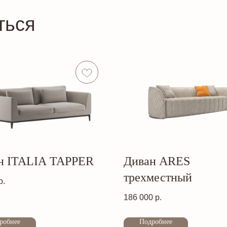
ться
н ITALIA TAPPER
Диван ARES
трехместный
р.
186 000
р.
Out of stock
робнее
Подробнее