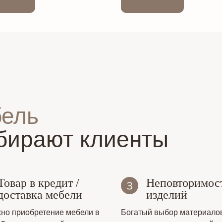
бель
бирают клиенты
Товар в кредит /
Неповторимос
доставка мебели
изделий
но приобретение мебели в
Богатый выбор материало