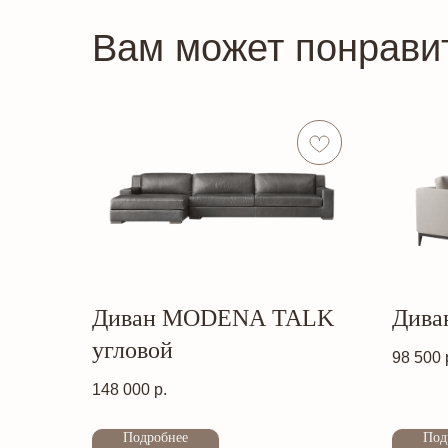
Вам может понрави
Диван MODENA TALK
Дива
угловой
98 500
Out of stock
148 000
р.
Out of stock
Подробнее
Под