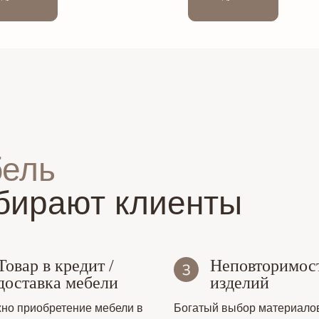
бель
бирают клиенты
Товар в кредит /
Неповторимос
доставка мебели
изделий
но приобретение мебели в
Богатый выбор материало