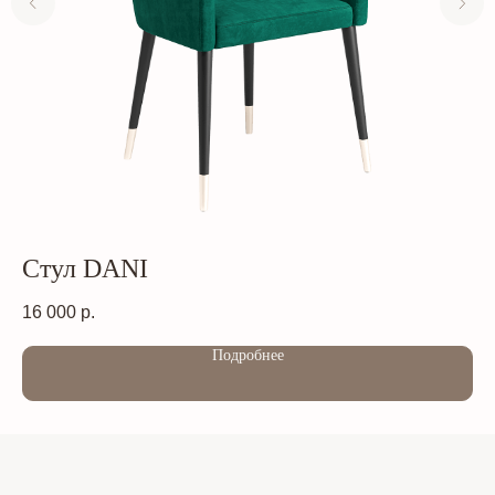
Стул DANI
С
16 000
р.
16
Подробнее