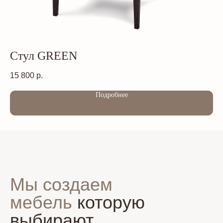
Стул GREEN
С
15 800
р.
15
Подробнее
Мы создаем
мебель
которую
выбирают