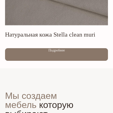
Натуральная кожа Stella clean muri
Н
Out of stock
Out of s
Подробнее
Мы создаем
мебель
которую