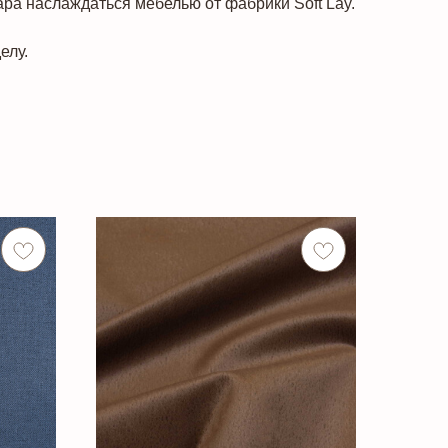
ара наслаждаться мебелью от фабрики Soft Lay.
елу.