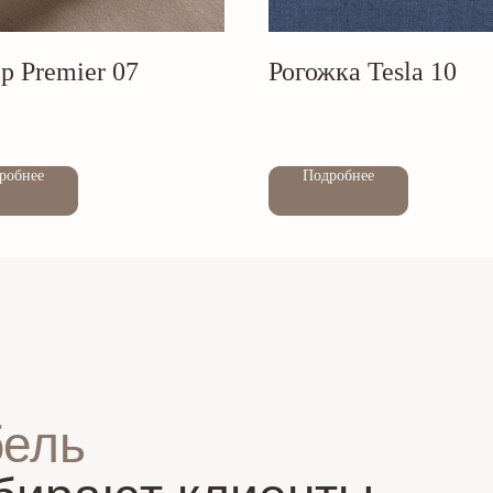
р Premier 07
Рогожка Tesla 10
Out of stock
робнее
Подробнее
бель