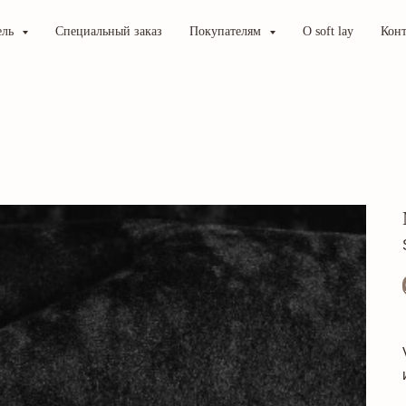
ель
Специальный заказ
Покупателям
О soft lay
Кон