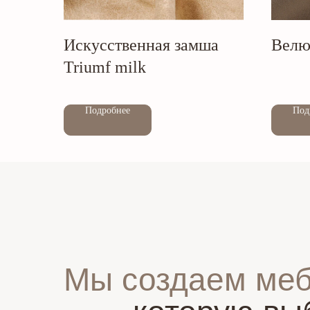
Искусственная замша
Велю
Triumf milk
Out of stock
Out of stock
Подробнее
Под
Мы создаем ме