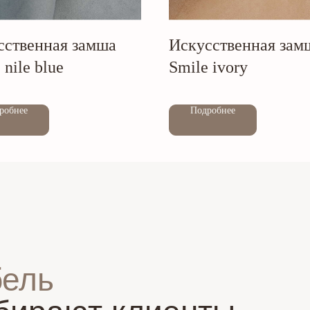
сственная замша
Искусственная зам
 nile blue
Smile ivory
Out of stock
робнее
Подробнее
бель