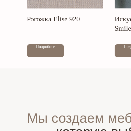
Рогожка Elise 920
Иску
Smile
Out of stock
Out of stock
Подробнее
Под
Мы создаем ме