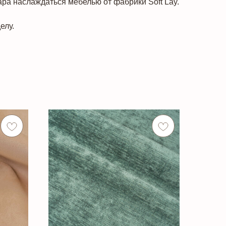
ара наслаждаться мебелью от фабрики Soft Lay.
елу.