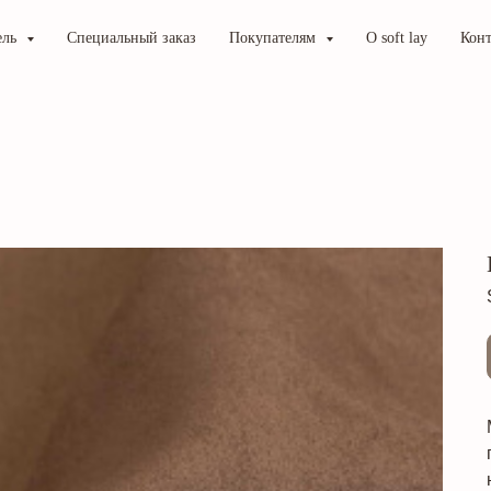
ель
Специальный заказ
Покупателям
О soft lay
Кон