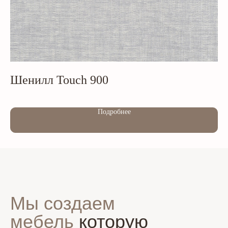
Шенилл Touch 900
Ш
Out of stock
Out of s
Подробнее
Мы создаем
мебель
которую