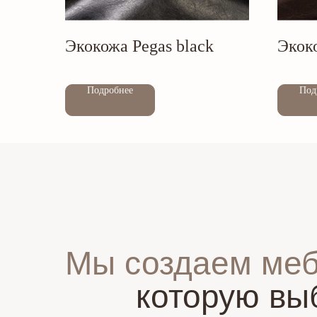
Экокожа Pegas black
Экоко
Out of stock
Out of stock
Подробнее
Под
Мы создаем ме
которую вы