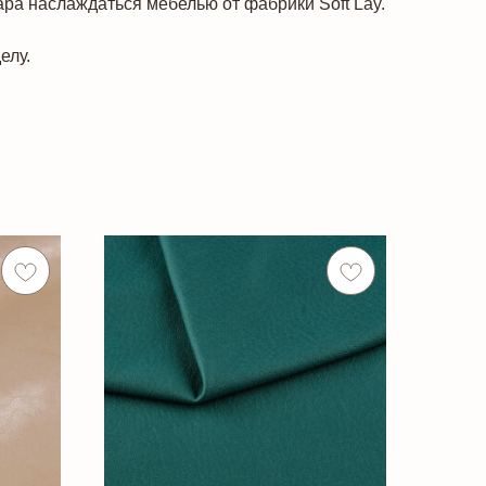
ара наслаждаться мебелью от фабрики Soft Lay.
елу.