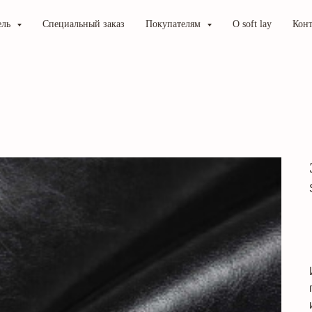
ель
Специальный заказ
Покупателям
О soft lay
Кон