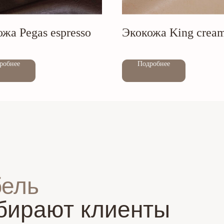
жа Pegas espresso
Экокожа King crea
Out of stock
робнее
Подробнее
бель
бирают клиенты