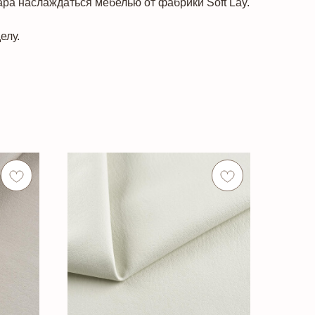
ара наслаждаться мебелью от фабрики Soft Lay.
елу.