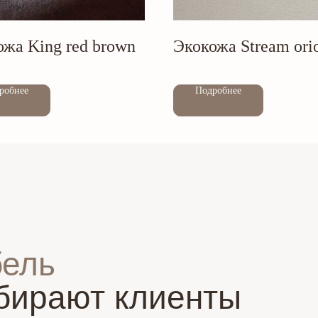
ожа King red brown
Экокожа Stream ori
Out of stock
робнее
Подробнее
бель
бирают клиенты