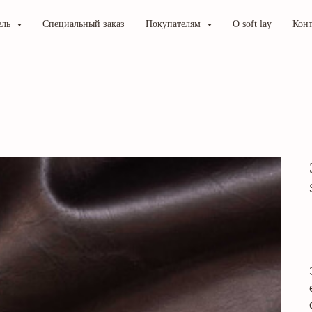
ель
Специальный заказ
Покупателям
О soft lay
Кон