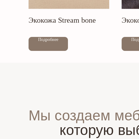
Экокожа Stream bone
Экок
Out of stock
Out of stock
Подробнее
Под
Мы создаем ме
которую вы