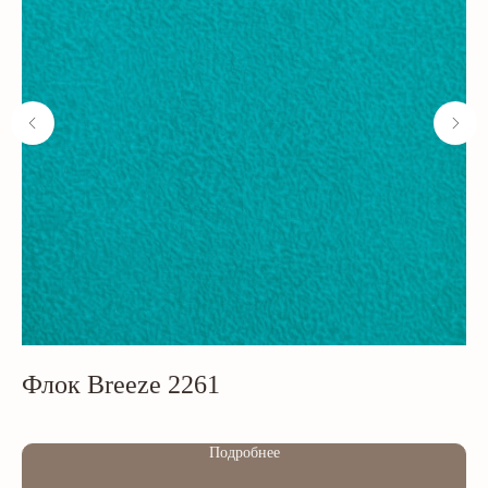
Флок Breeze 2261
В
Out of stock
Out of s
Подробнее