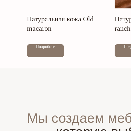
Натуральная кожа Old
Нату
macaron
ranch
Out of stock
Out of stock
Подробнее
Под
Мы создаем ме