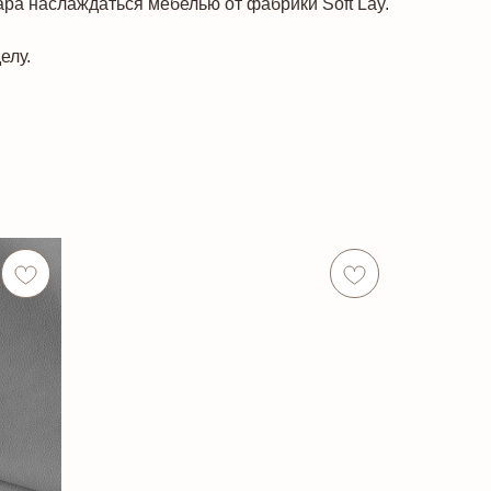
ара наслаждаться мебелью от фабрики Soft Lay.
елу.