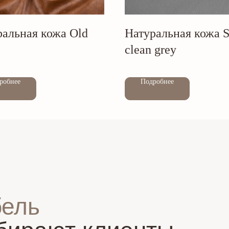
ральная кожа Old
Натуральная кожа S
clean grey
Out of stock
робнее
Подробнее
бель