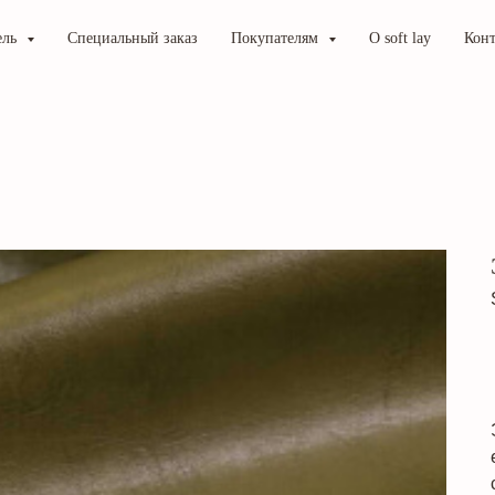
ель
Специальный заказ
Покупателям
О soft lay
Кон