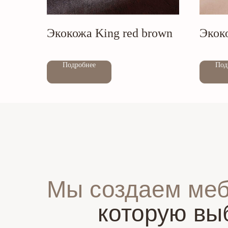
Экокожа King red brown
Экок
Out of stock
Out of stock
Подробнее
Под
Мы создаем ме
которую вы