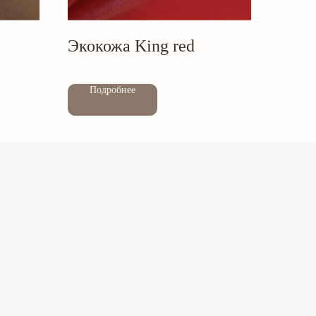
Экокожа King red
Out of stock
Подробнее