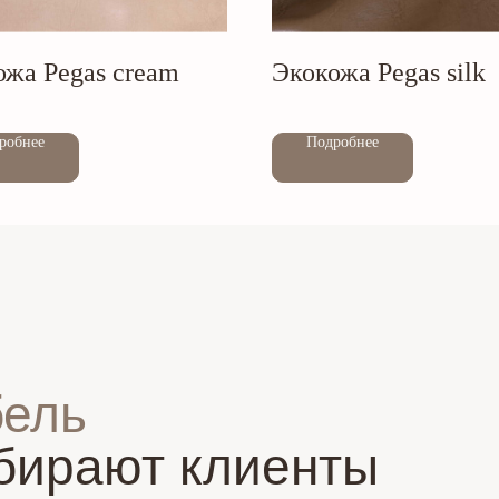
ожа Pegas cream
Экокожа Pegas silk
Out of stock
робнее
Подробнее
бель
бирают клиенты