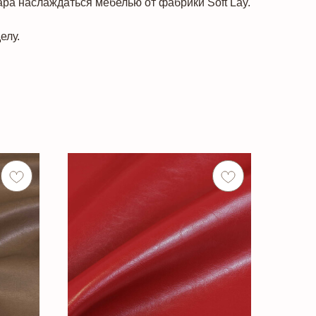
ара наслаждаться мебелью от фабрики Soft Lay.
елу.