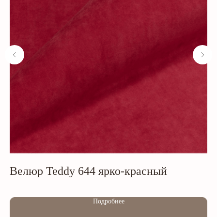
Велюр Teddy 644 ярко-красный
М
Out of stock
Out of s
Подробнее