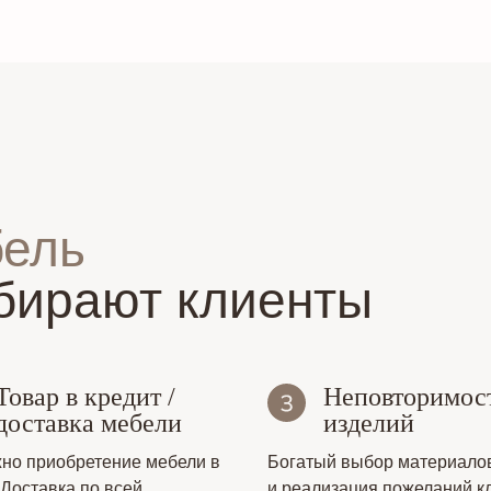
бель
бирают клиенты
Товар в кредит /
Неповторимос
доставка мебели
изделий
но приобретение мебели в
Богатый выбор материало
 Доставка по всей
и реализация пожеланий к